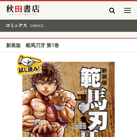
秋田書店
コミックス COMICS
新装版 範馬刃牙 第1巻