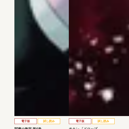
電子版
試し読み
電子版
試し読み
閻魔の教室 第6巻
チキン 「ドロップ…