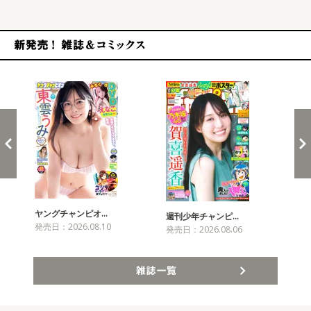
新発売！雑誌&コミックス
ヤングチャンピオ…
チャ
週刊少年チャンピ…
発売日：2026.08.10
発売
発売日：2026.08.06
雑誌一覧