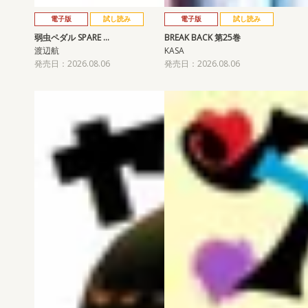
電子版
試し読み
電子版
試し読み
弱虫ペダル SPARE …
BREAK BACK 第25巻
渡辺航
KASA
発売日：2026.08.06
発売日：2026.08.06