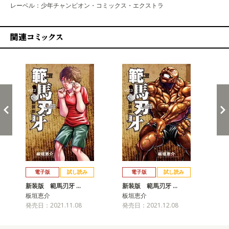
レーベル：少年チャンピオン・コミックス・エクストラ
関連コミックス
戻る
進む
電子版
試し読み
電子版
試し読み
新装版 範馬刃牙 …
新装版 範馬刃牙 …
新
板垣恵介
板垣恵介
板
発売日：2021.11.08
発売日：2021.12.08
発売