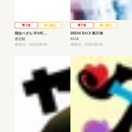
電子版
試し読み
電子版
試し読み
弱虫ペダル SPARE …
BREAK BACK 第25巻
渡辺航
KASA
発売日：2026.08.06
発売日：2026.08.06