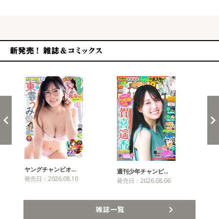
新発売！雑誌&コミックス
ヤングチャンピオ…
チャ
週刊少年チャンピ…
発売日：2026.08.10
発売
発売日：2026.08.06