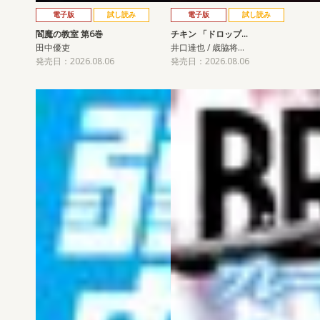
電子版
試し読み
電子版
試し読み
閻魔の教室 第6巻
チキン 「ドロップ…
田中優吏
井口達也 / 歳脇将…
発売日：2026.08.06
発売日：2026.08.06