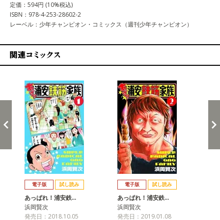
定価：594円 (10%税込)
ISBN：978-4-253-28602-2
レーベル：少年チャンピオン・コミックス（週刊少年チャンピオン）
関連コミックス
戻る
進む
電子版
試し読み
電子版
試し読み
あっぱれ！浦安鉄…
あっぱれ！浦安鉄…
あ
浜岡賢次
浜岡賢次
浜
発売日：2018.10.05
発売日：2019.01.08
発売