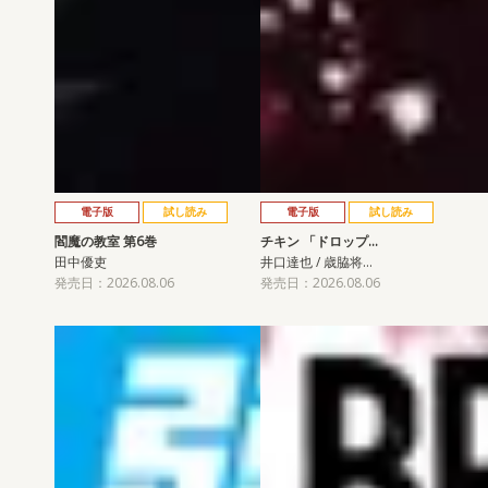
電子版
試し読み
電子版
試し読み
閻魔の教室 第6巻
チキン 「ドロップ…
田中優吏
井口達也 / 歳脇将…
発売日：2026.08.06
発売日：2026.08.06