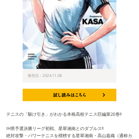
発売日：2024.11.08
試し読みはこちら
テニスの「駆け引き」がわかる本格高校テニス巨編第20巻!!
IH県予選決勝リーグ初戦、星翠湘南とのダブルス!!
絶対攻撃・パワーテニスを標榜する星翠湘南・高山嘉織（通称カ