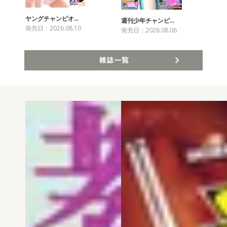
ヤングチャンピオ…
チャ
週刊少年チャンピ…
発売日：2026.08.10
発売
発売日：2026.08.06
雑誌一覧