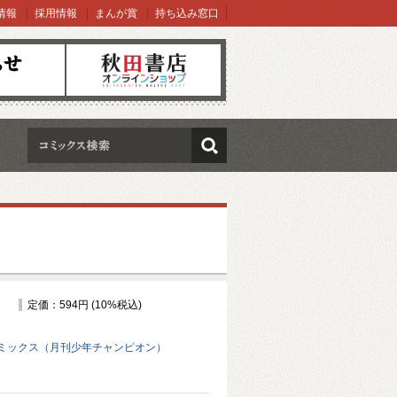
情報
採用情報
まんが賞
持ち込み窓口
オンラインショップ
検索
定価：594円 (10%税込)
ミックス（月刊少年チャンピオン）