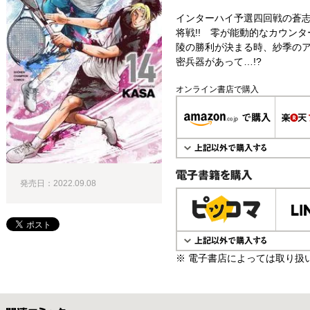
インターハイ予選四回戦の蒼志
将戦!! 零が能動的なカウン
陵の勝利が決まる時、紗季のア
密兵器があって…!?
オンライン書店で購入
発売日：2022.09.08
電子書籍で購入
※ 電子書店によっては取り扱