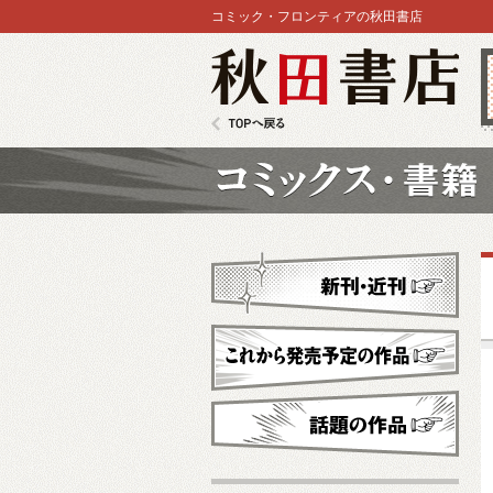
コミック・フロンティアの秋田書店
秋田書店
TOPへ戻る
コミックス
新刊・近刊
これから発売予定
話題の作品