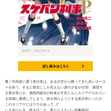
発売日：2022.04.14
試し読みはこちら
鷹ノ羽高校に通う亜沙美は、ある日空から降ってきた赤いヨーヨ
ーを拾う。すると彼女にしか見えない謎の少女が出現! 困惑す
る亜沙美だが、偶然同級生の鈴来が不良たちにカツアゲされてい
る現場に遭遇してしまう。彼を助けようとする亜沙美だったが、
このカツアゲにはウラがあって…!?
いま花ひらき、咲きほこる、新たなスケバン刑事物語!