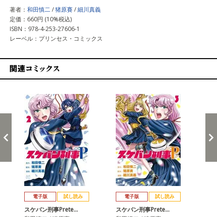
著者：
和田慎二
/
猪原賽
/
細川真義
定価：660円 (10%税込)
ISBN：978-4-253-27606-1
レーベル：プリンセス・コミックス
関連コミックス
戻る
進む
電子版
試し読み
電子版
試し読み
スケバン刑事Prete…
スケバン刑事Prete…