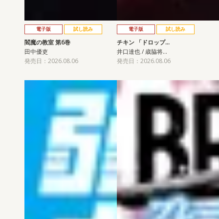
電子版
試し読み
電子版
試し読み
閻魔の教室 第6巻
チキン 「ドロップ…
田中優吏
井口達也 / 歳脇将…
発売日：2026.08.06
発売日：2026.08.06