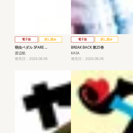
電子版
試し読み
電子版
試し読み
弱虫ペダル SPARE …
BREAK BACK 第25巻
渡辺航
KASA
発売日：2026.08.06
発売日：2026.08.06