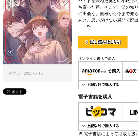
バイトを兼ねた笑との小旅行
ち寄った芹。そこで、父の知
に出会う。鷹雄から今まで知
あと、思いがけない展開で廃
――!?
試し読み！
オンライン書店で購入
発売日：2025.07.16
電子書籍で購入
※ 電子書店によっては取り扱