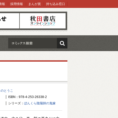
情報
採用情報
まんが賞
持ち込み窓口
オンラインショップ
検索
しのとうこ
ISBN：978-4-253-26338-2
シリーズ：
ぼんくら陰陽師の鬼嫁