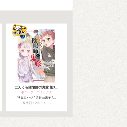
ぼんくら陰陽師の鬼嫁 第3…
ボニータ・コミックス
秋田みやび / 遠野由来子 /…
発売日：2021.09.16