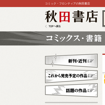
コミック・フロンティアの秋田書店
秋田書店
TOPへ戻る
コミックス
新刊・近刊
これから発売予定
話題の作品