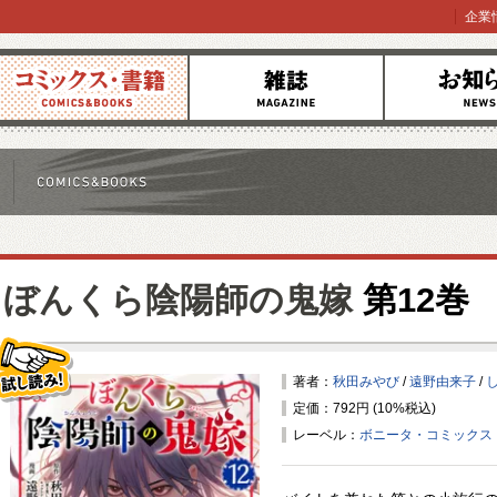
企業
コミックス
雑誌
お知らせ
ぼんくら陰陽師の鬼嫁
第12巻
著者：
秋田みやび
/
遠野由来子
/
定価：792円 (10%税込)
試し読み！
レーベル：
ボニータ・コミックス