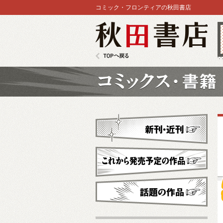
コミック・フロンティアの秋田書店
秋田書店
TOPへ戻る
コミックス
新刊・近刊
これから発売予定
話題の作品