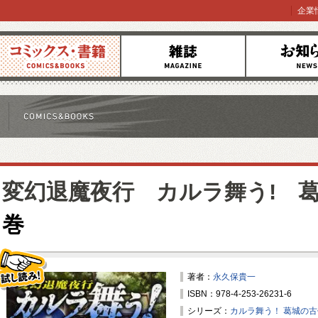
企業
コミックス
雑誌
お知らせ
変幻退魔夜行 カルラ舞う! 
巻
著者：
永久保貴一
ISBN：978-4-253-26231-6
試し読み！
シリーズ：
カルラ舞う！ 葛城の