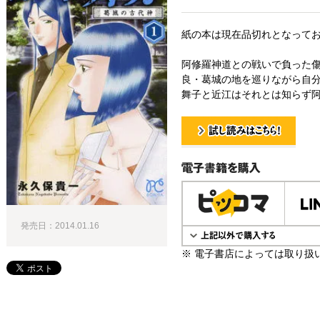
紙の本は現在品切れとなって
阿修羅神道との戦いで負った
良・葛城の地を巡りながら自
舞子と近江はそれとは知らず阿
試し読み！
電子書籍で購入
発売日：2014.01.16
※ 電子書店によっては取り扱