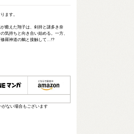
おります。
傷が癒えた翔子は、剣持と謎多き奈
分の気持ちと向き合い始める。一方、
修羅神道の鵤と接触して…!?
いがない場合もございます