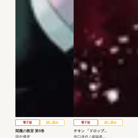
電子版
試し読み
電子版
試し読み
閻魔の教室 第6巻
チキン 「ドロップ…
田中優吏
井口達也 / 歳脇将…