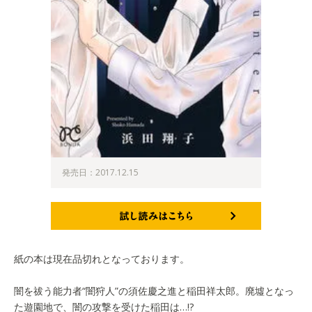
発売日：2017.12.15
試し読みはこちら
紙の本は現在品切れとなっております。
闇を祓う能力者“闇狩人”の須佐慶之進と稲田祥太郎。廃墟となっ
た遊園地で、闇の攻撃を受けた稲田は…!?