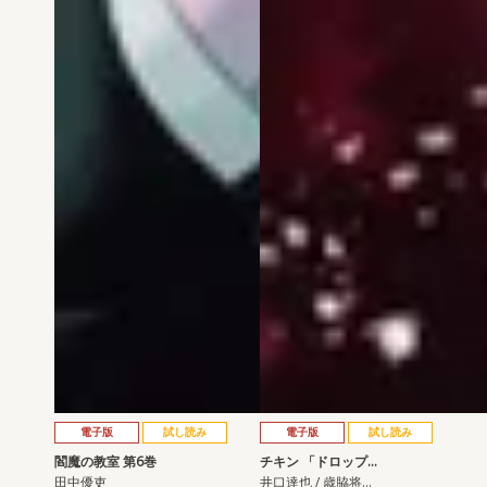
電子版
試し読み
電子版
試し読み
閻魔の教室 第6巻
チキン 「ドロップ…
田中優吏
井口達也 / 歳脇将…