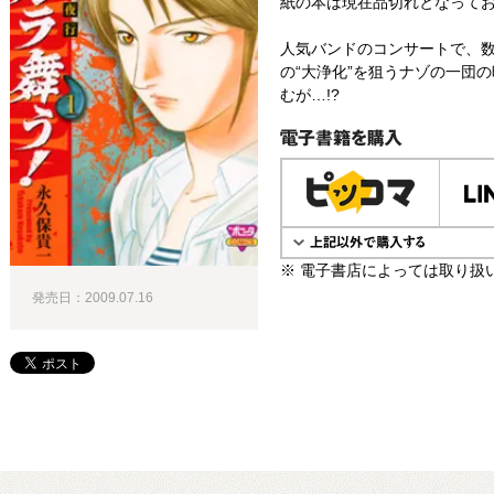
紙の本は現在品切れとなって
人気バンドのコンサートで、数
の“大浄化”を狙うナゾの一団
むが…!?
電子書籍で購入
※ 電子書店によっては取り扱
発売日：2009.07.16