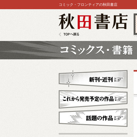
コミック・フロンティアの秋田書店
秋田書店
TOPへ戻る
コミックス
新刊・近刊
これから発売予定
話題の作品