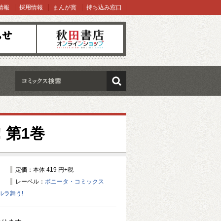
情報
採用情報
まんが賞
持ち込み窓口
オンラインショップ
検索
!
第1巻
定価：本体 419 円+税
レーベル：
ボニータ・コミックス
ルラ舞う!