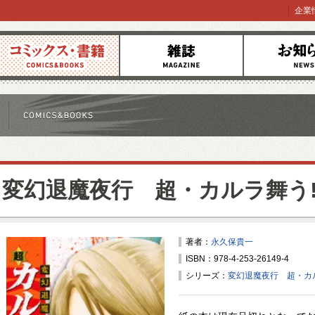
企業
コミックス
雑誌
お知らせ
変幻退魔夜行 超・カルラ舞う
著者：
永久保貴一
ISBN：978-4-253-26149-4
シリーズ：
変幻退魔夜行 超・カ