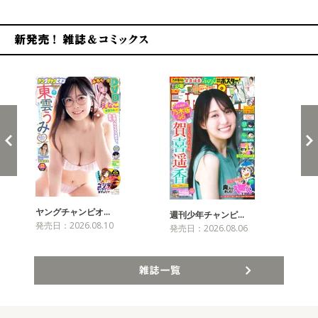
新発売！雑誌&コミックス
ヤングチャンピオ…
チャ
週刊少年チャンピ…
発売日：2026.08.10
発売
発売日：2026.08.06
雑誌一覧