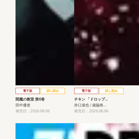
電子版
試し読み
電子版
試し読み
閻魔の教室 第6巻
チキン 「ドロップ…
田中優吏
井口達也 / 歳脇将…
発売日：2026.08.06
発売日：2026.08.06