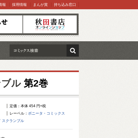
情報
採用情報
まんが賞
持ち込み窓口
オンラインショップ
検索
ンブル
第2巻
定価：本体 454 円+税
レーベル：
ボニータ・コミックス
 スクランブル