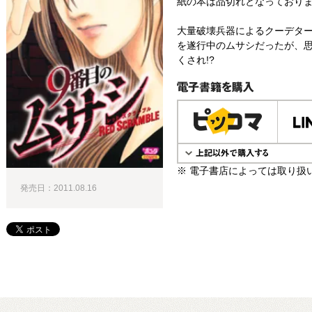
紙の本は品切れとなっており
大量破壊兵器によるクーデタ
を遂行中のムサシだったが、
くされ!?
電子書籍で購入
※ 電子書店によっては取り扱
発売日：2011.08.16