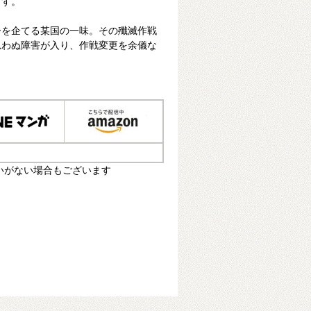
ます。
ーを企てる某国の一味。その殲滅作戦
思わぬ障害が入り、作戦変更を余儀な
いがない場合もございます