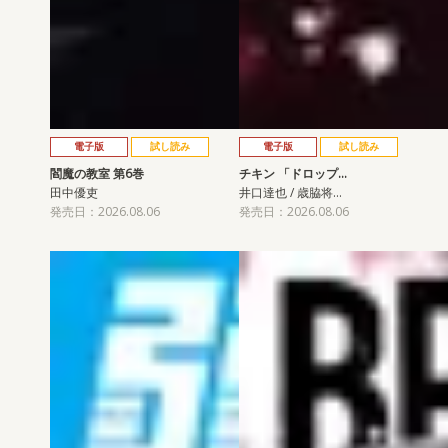
電子版
試し読み
電子版
試し読み
閻魔の教室 第6巻
チキン 「ドロップ…
田中優吏
井口達也 / 歳脇将…
発売日：2026.08.06
発売日：2026.08.06