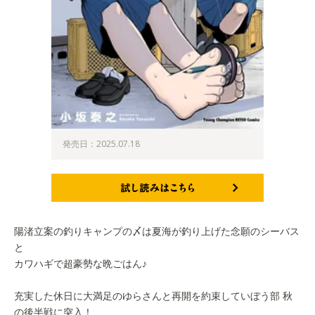
発売日：2025.07.18
試し読みはこちら
陽渚立案の釣りキャンプの〆は夏海が釣り上げた念願のシーバス
と
カワハギで超豪勢な晩ごはん♪
充実した休日に大満足のゆらさんと再開を約束していぼう部 秋
の後半戦に突入！