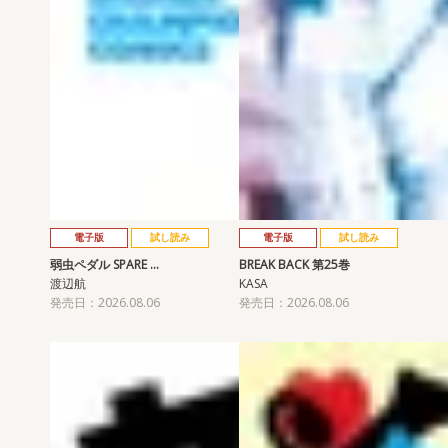
電子版
試し読み
電子版
試し読み
弱虫ペダル SPARE …
BREAK BACK 第25巻
渡辺航
KASA
発売日：2026.08.06
発売日：2026.08.06