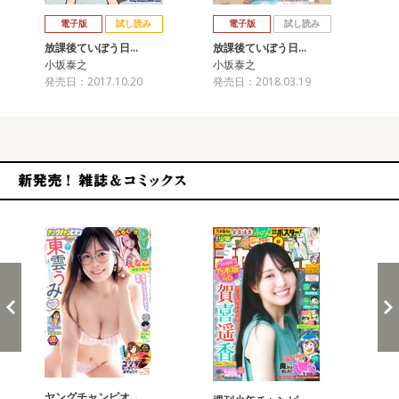
戻る
進む
電子版
試し読み
電子版
試し読み
放課後ていぼう日…
放課後ていぼう日…
放
小坂泰之
小坂泰之
小
発売日：2017.10.20
発売日：2018.03.19
発売
新発売！雑誌&コミックス
ヤングチャンピオ…