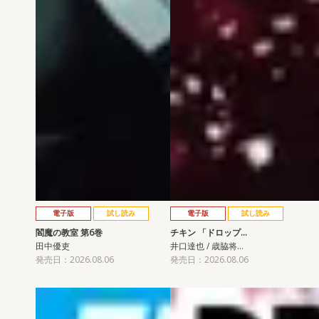
電子版
試し読み
電子版
試し読み
閻魔の教室 第6巻
チキン 「ドロップ…
田中優吏
井口達也 / 歳脇将…
発売日：2026.08.06
発売日：2026.08.06