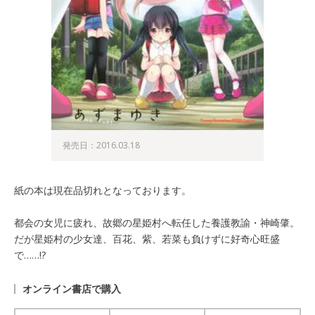
発売日：2016.03.18
紙の本は現在品切れとなっております。
都会の女児に疲れ、故郷の星姫村へ転任した養護教諭・神崎肇。
だが星姫村の少女達、百花、紫、若菜も負けずに好奇心旺盛
で……!?
オンライン書店で購入