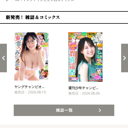
新発売！雑誌&コミックス
ヤングチャンピオ…
チャ
週刊少年チャンピ…
発売日：2026.08.10
発売
発売日：2026.08.06
雑誌一覧