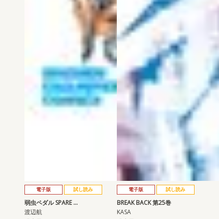
電子版
試し読み
電子版
試し読み
弱虫ペダル SPARE …
BREAK BACK 第25巻
渡辺航
KASA