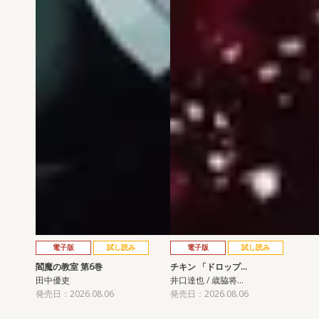
電子版
試し読み
電子版
試し読み
閻魔の教室 第6巻
チキン 「ドロップ…
田中優吏
井口達也 / 歳脇将…
発売日：2026.08.06
発売日：2026.08.06