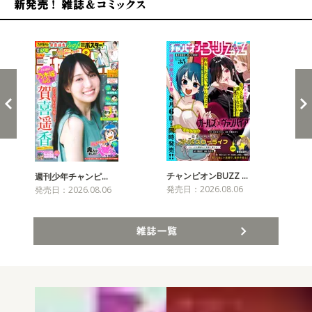
新発売！雑誌&コミックス
チャンピオンBUZZ …
週刊少年チャンピ…
月
発売日：2026.08.06
発売日：2026.08.06
発売
雑誌一覧