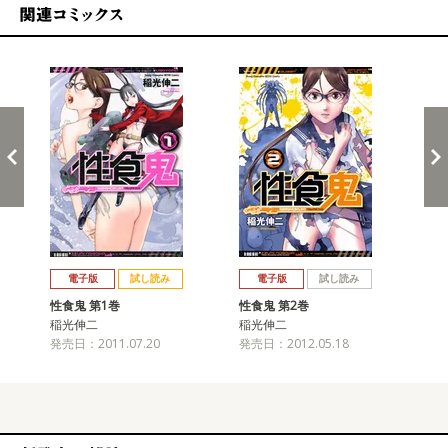
関連コミックス
戻る
進む
電子版
試し読み
電子版
試し読み
性食鬼 第1巻
性食鬼 第2巻
性食
稲光伸二
稲光伸二
稲
発売日：2011.07.20
発売日：2012.05.18
発売