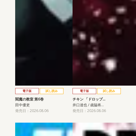
電子版
試し読み
電子版
試し読み
閻魔の教室 第6巻
チキン 「ドロップ…
田中優吏
井口達也 / 歳脇将…
発売日：2026.08.06
発売日：2026.08.06