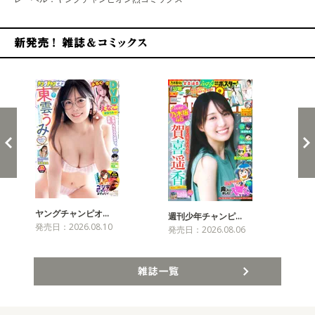
新発売！雑誌&コミックス
ヤングチャンピオ…
チャ
週刊少年チャンピ…
発売日：2026.08.10
発売
発売日：2026.08.06
雑誌一覧