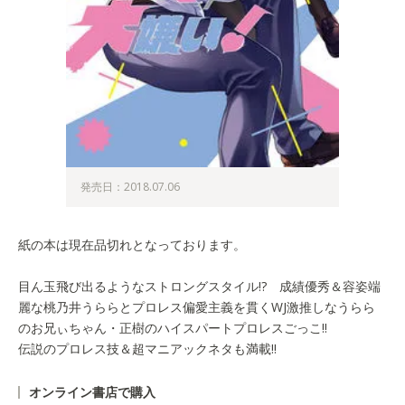
発売日：2018.07.06
紙の本は現在品切れとなっております。
目ん玉飛び出るようなストロングスタイル!? 成績優秀＆容姿端
麗な桃乃井うららとプロレス偏愛主義を貫くWJ激推しなうらら
のお兄ぃちゃん・正樹のハイスパートプロレスごっこ!!
伝説のプロレス技＆超マニアックネタも満載!!
オンライン書店で購入