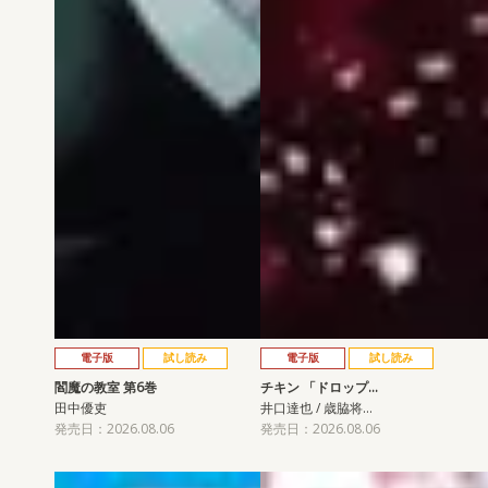
電子版
試し読み
電子版
試し読み
閻魔の教室 第6巻
チキン 「ドロップ…
田中優吏
井口達也 / 歳脇将…
発売日：2026.08.06
発売日：2026.08.06