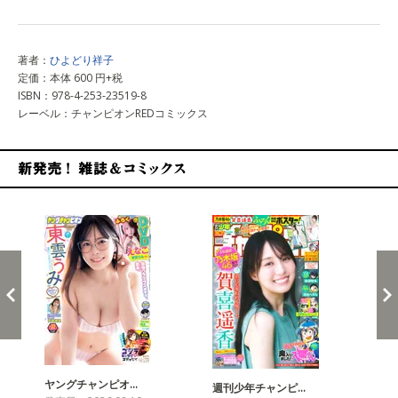
著者：
ひよどり祥子
定価：本体 600 円+税
ISBN：978-4-253-23519-8
レーベル：チャンピオンREDコミックス
新発売！雑誌&コミックス
ヤングチャンピオ…
チャ
週刊少年チャンピ…