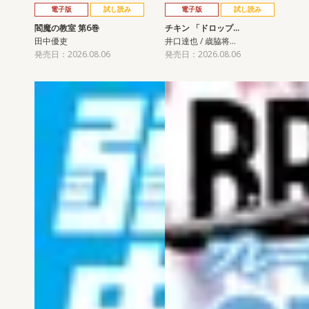
電子版
試し読み
電子版
試し読み
閻魔の教室 第6巻
チキン 「ドロップ…
田中優吏
井口達也 / 歳脇将…
発売日：2026.08.06
発売日：2026.08.06