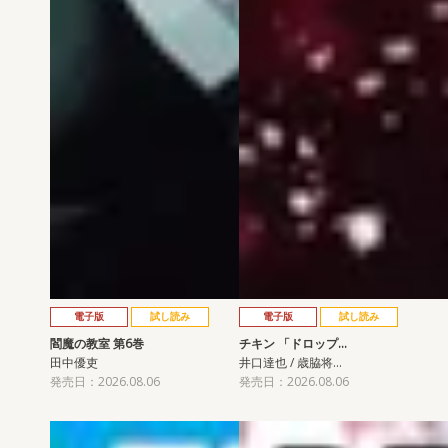
電子版
試し読み
電子版
試し読み
閻魔の教室 第6巻
チキン 「ドロップ…
田中優吏
井口達也 / 歳脇将…
発売日：2026.08.06
発売日：2026.08.06