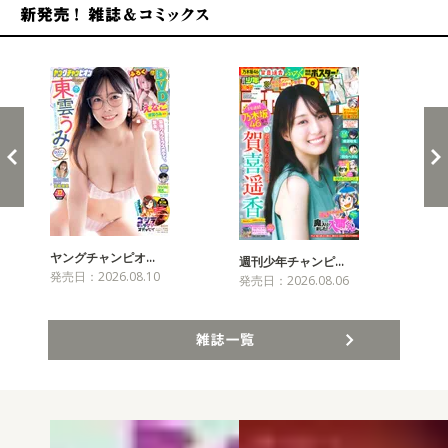
新発売！雑誌&コミックス
ヤングチャンピオ…
チャ
週刊少年チャンピ…
発売日：2026.08.10
発売
発売日：2026.08.06
雑誌一覧