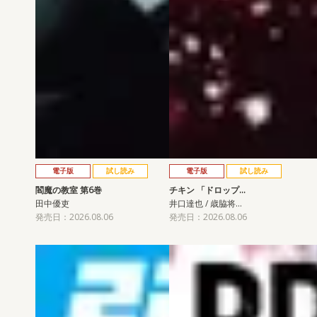
電子版
試し読み
電子版
試し読み
閻魔の教室 第6巻
チキン 「ドロップ…
田中優吏
井口達也 / 歳脇将…
発売日：2026.08.06
発売日：2026.08.06