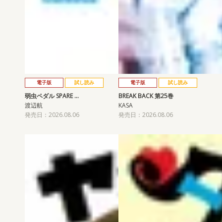
電子版
試し読み
電子版
試し読み
弱虫ペダル SPARE …
BREAK BACK 第25巻
渡辺航
KASA
発売日：2026.08.06
発売日：2026.08.06