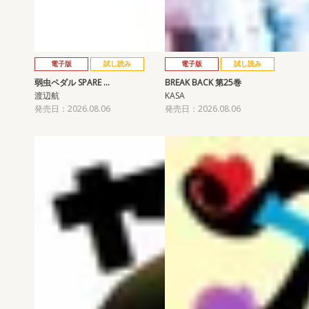
電子版
試し読み
電子版
試し読み
弱虫ペダル SPARE …
BREAK BACK 第25巻
渡辺航
KASA
発売日：2026.08.06
発売日：2026.08.06