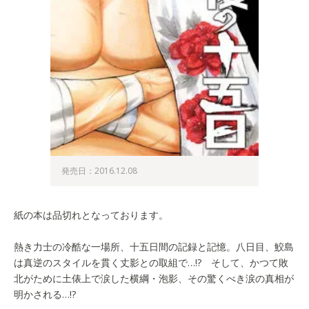
発売日：2016.12.08
紙の本は品切れとなっております。
熱き力士の冷酷な一場所、十五日間の記録と記憶。八日目、鮫島
は真逆のスタイルを貫く丈影との取組で…!? そして、かつて敗
北がために土俵上で涙した横綱・泡影、その驚くべき涙の真相が
明かされる…!?