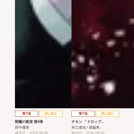
電子版
試し読み
電子版
試し読み
閻魔の教室 第6巻
チキン 「ドロップ…
田中優吏
井口達也 / 歳脇将…
発売日：2026.08.06
発売日：2026.08.06