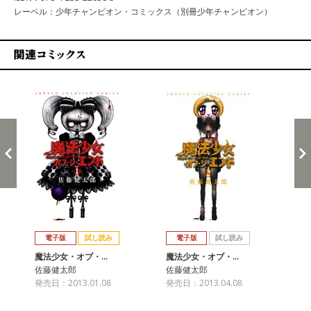
レーベル：少年チャンピオン・コミックス（別冊少年チャンピオン）
関連コミックス
戻る
進む
電子版
試し読み
電子版
試し読み
魔法少女・オブ・…
魔法少女・オブ・…
魔
佐藤健太郎
佐藤健太郎
佐
発売日：2013.01.08
発売日：2013.04.08
発売