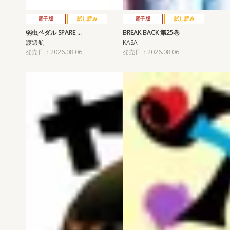
電子版
試し読み
電子版
試し読み
弱虫ペダル SPARE …
BREAK BACK 第25巻
渡辺航
KASA
発売日：2026.08.06
発売日：2026.08.06