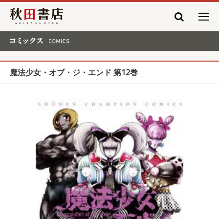
秋田書店
コミックス COMICS
魔法少女・オブ・ジ・エンド 第12巻