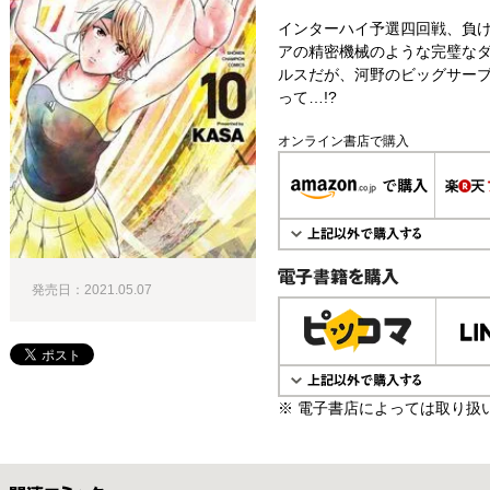
インターハイ予選四回戦、負け
アの精密機械のような完璧な
ルスだが、河野のビッグサー
って…!?
オンライン書店で購入
発売日：2021.05.07
電子書籍で購入
※ 電子書店によっては取り扱