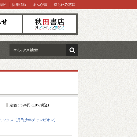
情報
採用情報
まんが賞
持ち込み窓口
オンラインショップ
検索
定価：594円 (10%税込)
ミックス（月刊少年チャンピオン）