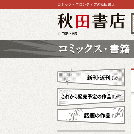
コミック・フロンティアの秋田書店
秋田書店
TOPへ戻る
コミックス
新刊・近刊
これから発売予定
話題の作品