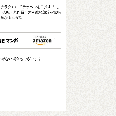
・ナラク）にてテッペンを目指す「九
3人組・九門晋平太＆龍崎蓮治＆城嶋
単なるムダ話!!
いがない場合もございます