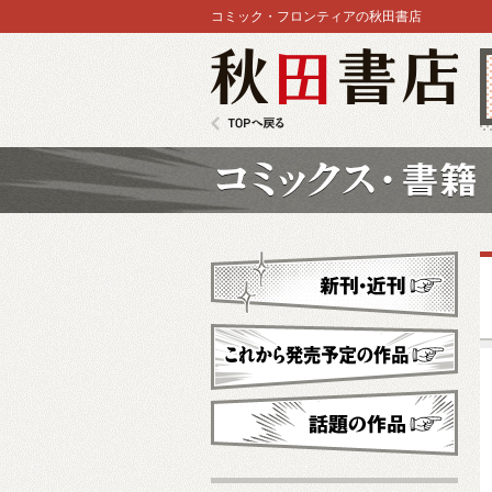
コミック・フロンティアの秋田書店
秋田書店
TOPへ戻る
コミックス
新刊・近刊
これから発売予定
話題の作品