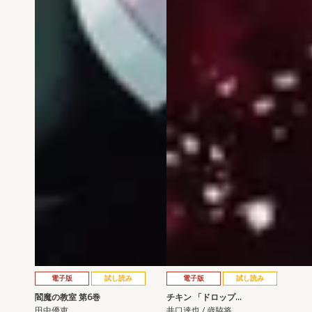
電子版
試し読み
電子版
試し読み
閻魔の教室 第6巻
チキン 「ドロップ…
田中優吏
井口達也 / 歳脇将…