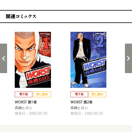
関連コミックス
戻る
進む
電子版
試し読み
電子版
試し読み
WORST 第1巻
WORST 第2巻
WO
高橋ヒロシ
高橋ヒロシ
高
発売日：2002.05.30
発売日：2002.05.30
発売