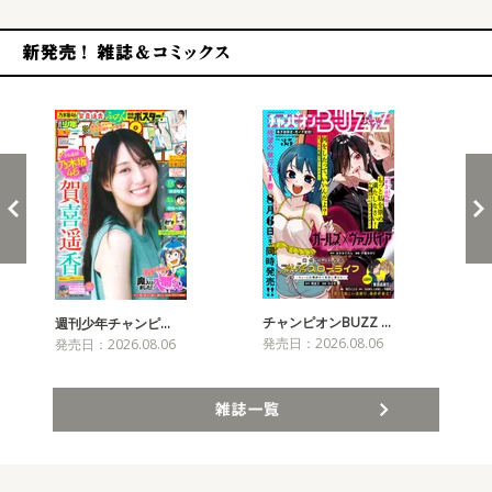
新発売！雑誌&コミックス
チャンピオンBUZZ …
週刊少年チャンピ…
月
発売日：2026.08.06
発売日：2026.08.06
発売
雑誌一覧