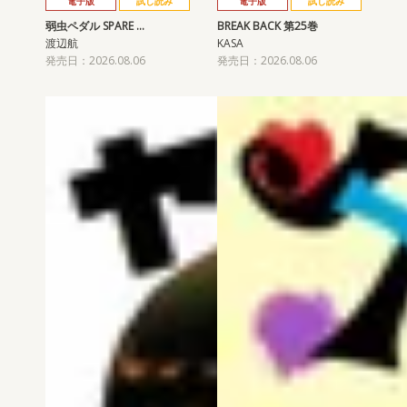
電子版
試し読み
電子版
試し読み
弱虫ペダル SPARE …
BREAK BACK 第25巻
渡辺航
KASA
発売日：2026.08.06
発売日：2026.08.06