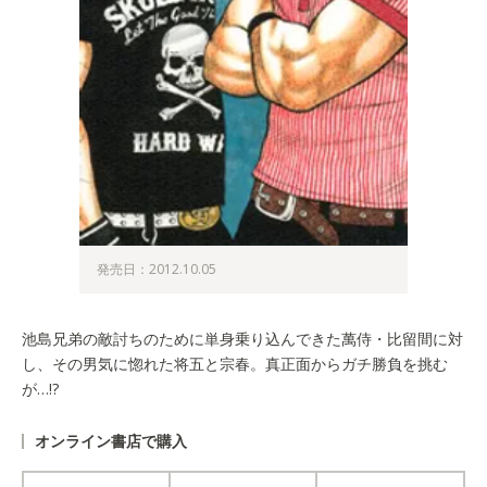
発売日：2012.10.05
池島兄弟の敵討ちのために単身乗り込んできた萬侍・比留間に対
し、その男気に惚れた将五と宗春。真正面からガチ勝負を挑む
が…!?
オンライン書店で購入