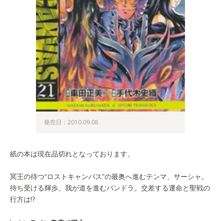
発売日：2010.09.08
紙の本は現在品切れとなっております。
冥王の待つ“ロストキャンバス”の最奥へ進むテンマ、サーシャ。
待ち受ける輝歩、我が道を進むパンドラ。交差する運命と聖戦の
行方は!?