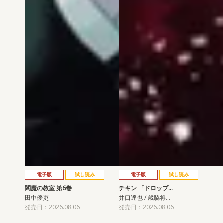
電子版
試し読み
電子版
試し読み
閻魔の教室 第6巻
チキン 「ドロップ…
田中優吏
井口達也 / 歳脇将…
発売日：2026.08.06
発売日：2026.08.06