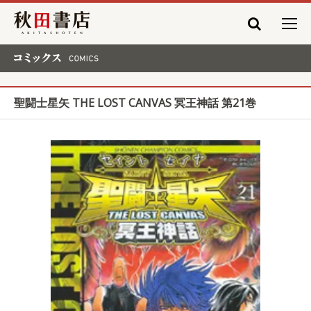
秋田書店
コミックス COMICS
聖闘士星矢 THE LOST CANVAS 冥王神話 第21巻