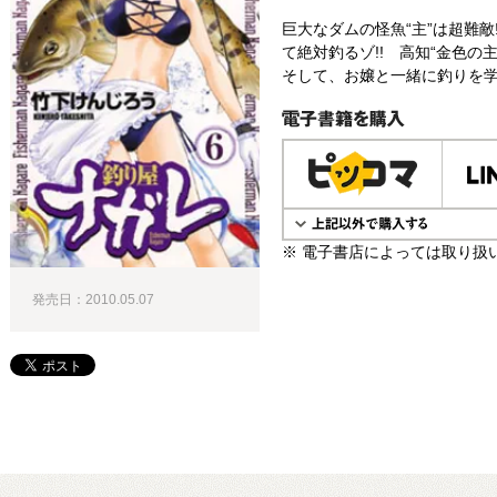
巨大なダムの怪魚“主”は超難敵
て絶対釣るゾ!! 高知“金色の主
そして、お嬢と一緒に釣りを学ぶ
電子書籍で購入
※ 電子書店によっては取り扱
発売日：2010.05.07