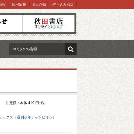
情報
採用情報
まんが賞
持ち込み窓口
オンラインショップ
検索
定価：本体 419 円+税
ミックス（週刊少年チャンピオン）