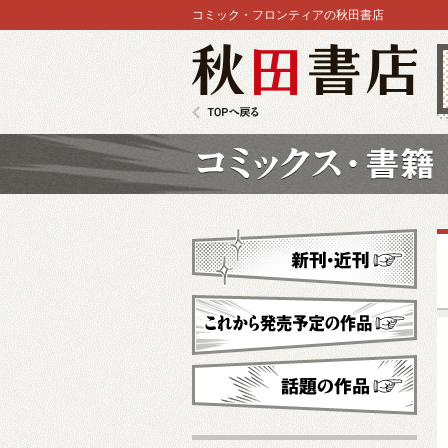
コミック・フロンティアの秋田書店
秋田書店
TOPへ戻る
コミックス
新刊・近刊
これから発売予定
話題の作品