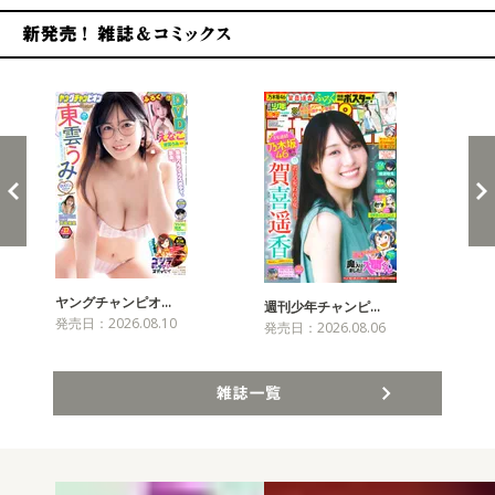
新発売！雑誌&コミックス
ヤングチャンピオ…
チャ
週刊少年チャンピ…
発売日：2026.08.10
発売
発売日：2026.08.06
雑誌一覧