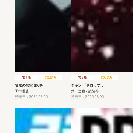
電子版
試し読み
電子版
試し読み
閻魔の教室 第6巻
チキン 「ドロップ…
田中優吏
井口達也 / 歳脇将…
発売日：2026.08.06
発売日：2026.08.06