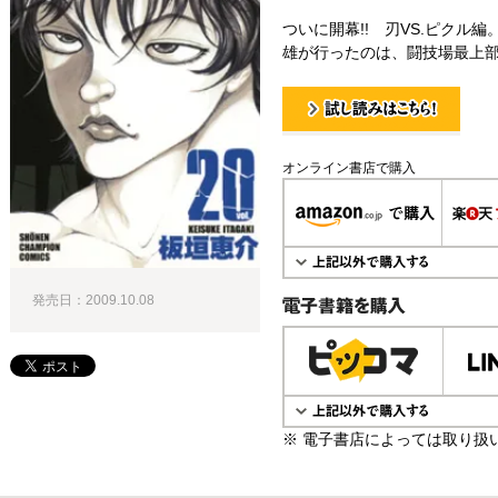
ついに開幕!! 刃VS.ピクル
雄が行ったのは、闘技場最上部
試し読み！
オンライン書店で購入
発売日：2009.10.08
電子書籍で購入
※ 電子書店によっては取り扱