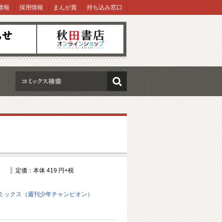
情報
採用情報
まんが賞
持ち込み窓口
オンラインショップ
検索
定価：本体 419 円+税
ミックス（週刊少年チャンピオン）