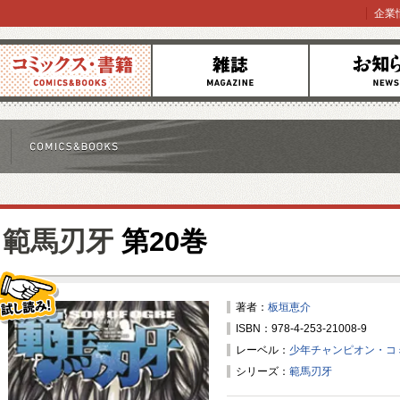
企業
コミックス
雑誌
お知らせ
範馬刃牙
第20巻
著者：
板垣恵介
ISBN：978-4-253-21008-9
試し読み！
レーベル：
少年チャンピオン・コ
シリーズ：
範馬刃牙