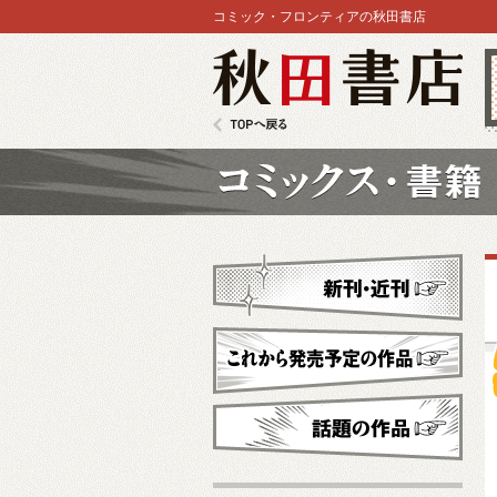
コミック・フロンティアの秋田書店
秋田書店
TOPへ戻る
コミックス
新刊・近刊
これから発売予定
話題の作品