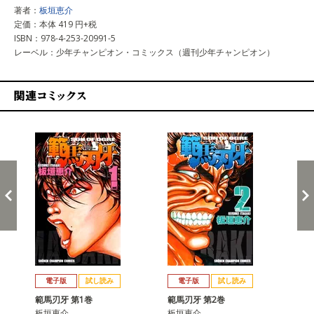
著者：
板垣恵介
定価：本体 419 円+税
ISBN：978-4-253-20991-5
レーベル：少年チャンピオン・コミックス（週刊少年チャンピオン）
関連コミックス
戻る
進む
電子版
試し読み
電子版
試し読み
範馬刃牙 第1巻
範馬刃牙 第2巻
範
板垣恵介
板垣恵介
板