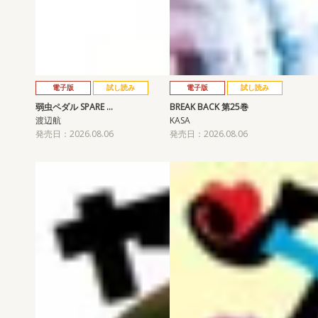
電子版
試し読み
電子版
試し読み
弱虫ペダル SPARE …
BREAK BACK 第25巻
渡辺航
KASA
発売日：2026.08.06
発売日：2026.08.06