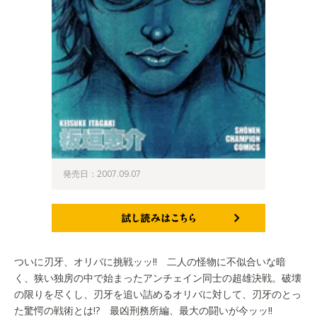
発売日：2007.09.07
試し読みはこちら
ついに刃牙、オリバに挑戦ッッ!! 二人の怪物に不似合いな暗
く、狭い独房の中で始まったアンチェイン同士の超雄決戦。破壊
の限りを尽くし、刃牙を追い詰めるオリバに対して、刃牙のとっ
た驚愕の戦術とは!? 最凶刑務所編、最大の闘いが今ッッ!!