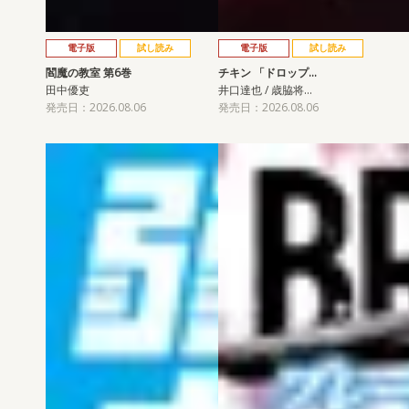
電子版
試し読み
電子版
試し読み
閻魔の教室 第6巻
チキン 「ドロップ…
田中優吏
井口達也 / 歳脇将…
発売日：2026.08.06
発売日：2026.08.06