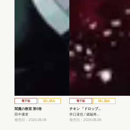
電子版
試し読み
電子版
試し読み
閻魔の教室 第6巻
チキン 「ドロップ…
田中優吏
井口達也 / 歳脇将…
発売日：2026.08.06
発売日：2026.08.06