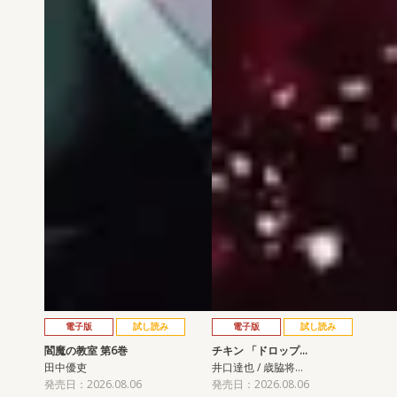
電子版
試し読み
電子版
試し読み
閻魔の教室 第6巻
チキン 「ドロップ…
田中優吏
井口達也 / 歳脇将…
発売日：2026.08.06
発売日：2026.08.06