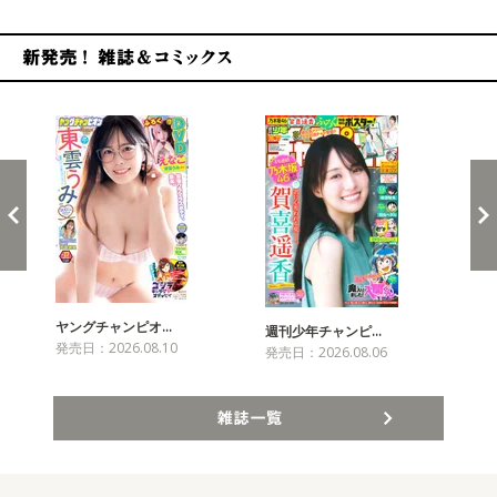
新発売！雑誌&コミックス
ヤングチャンピオ…
チャ
週刊少年チャンピ…
発売日：2026.08.10
発売
発売日：2026.08.06
雑誌一覧