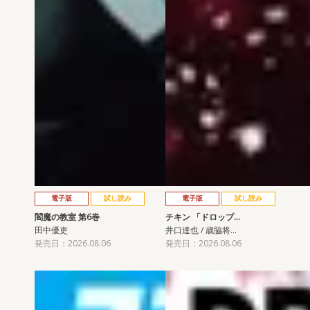
電子版
試し読み
電子版
試し読み
閻魔の教室 第6巻
チキン 「ドロップ…
田中優吏
井口達也 / 歳脇将…
発売日：2026.08.06
発売日：2026.08.06