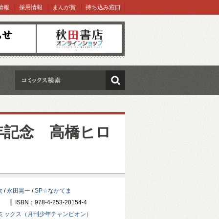
情報
採用情報
まんが賞
持ち込み窓口
オンラインショップ
検索
年記念 高橋ヒロ
次
/
永田晃一
/
SP☆なかてま
ISBN：978-4-253-20154-4
ミックス（月刊少年チャンピオン）