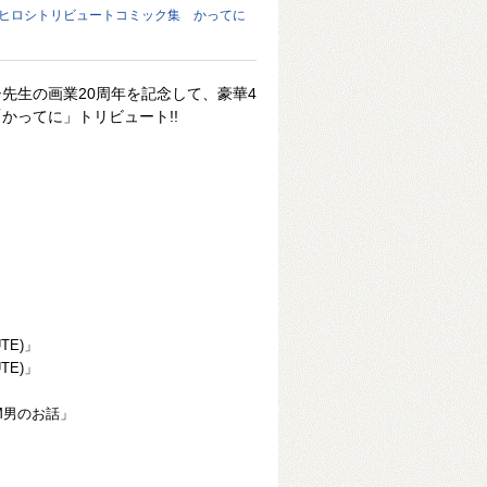
橋ヒロシトリビュートコミック集 かってに
先生の画業20周年を記念して、豪華4
かってに」トリビュート!!
TE)」
TE)」
M男のお話」