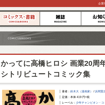
企業
コミックス
雑誌
お知らせ
かってに高橋ヒロシ 画業20周
シトリビュートコミック集
著者：
鈴木大（漫画家）
/
浜岡賢
定価：本体 419 円+税
レーベル：
少年チャンピオン・コ