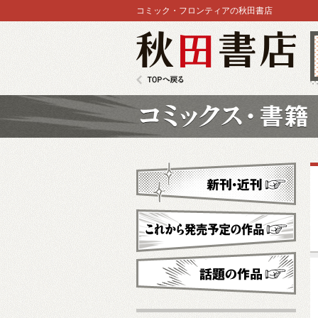
コミック・フロンティアの秋田書店
秋田書店
TOPへ戻る
コミックス
新刊・近刊
これから発売予定
話題の作品