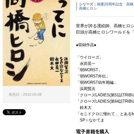
シリーズ：
画業20周年記念 高
高橋ヒロシ
世界が誇る漢絵師、高橋ヒロシ
巨頭が高橋ヒロシワールドを「
●収録作品●
「ウイローズ」
永田晃一
「弱WORST」
「弱WORST外伝」
「弱WORST幼年期編」
浜岡賢次
発売日：2010.06.08
「クローズLADIES(第51話TRIBU
「クローズLADIES(第64話TRIBU
鈴木大
「セニドクロに憧れて… とある
SP☆なかてま