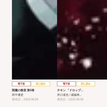
電子版
試し読み
電子版
試し読み
閻魔の教室 第6巻
チキン 「ドロップ…
田中優吏
井口達也 / 歳脇将…
発売日：2026.08.06
発売日：2026.08.06