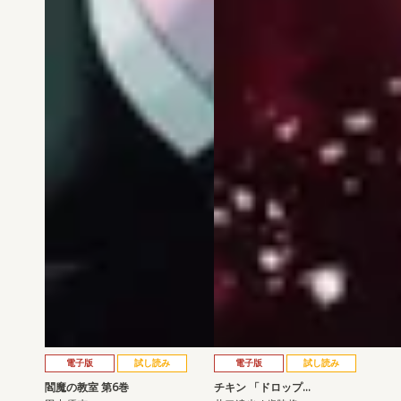
電子版
試し読み
電子版
試し読み
閻魔の教室 第6巻
チキン 「ドロップ…