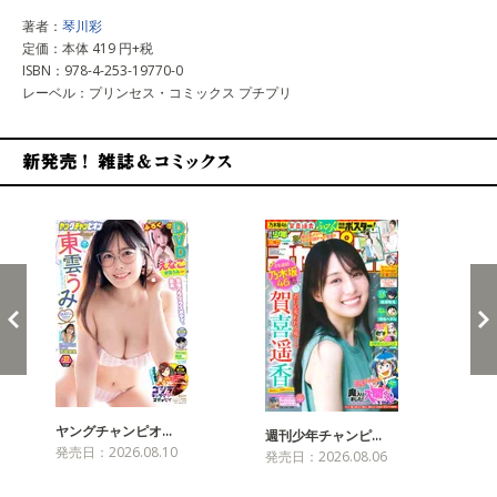
著者：
琴川彩
定価：本体 419 円+税
ISBN：978-4-253-19770-0
レーベル：プリンセス・コミックス プチプリ
新発売！雑誌&コミックス
ヤングチャンピオ…
チャ
週刊少年チャンピ…
発売日：2026.08.10
発売
発売日：2026.08.06