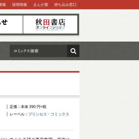
情報
採用情報
まんが賞
持ち込み窓口
オンラインショップ
検索
定価：本体 390 円+税
レーベル：
プリンセス・コミックス