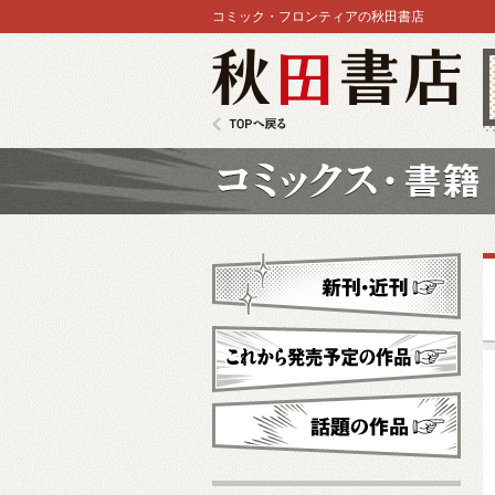
コミック・フロンティアの秋田書店
秋田書店
TOPへ戻る
コミックス
新刊・近刊
これから発売予定
話題の作品