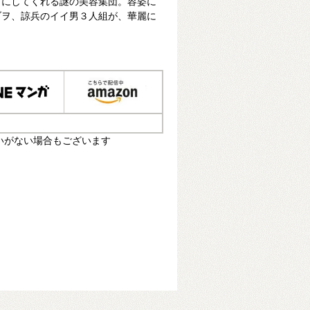
イにしてくれる謎の美容集団。容姿に
ブヲ、諒兵のイイ男３人組が、華麗に
いがない場合もございます