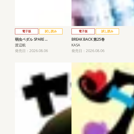
電子版
試し読み
電子版
試し読み
弱虫ペダル SPARE …
BREAK BACK 第25巻
渡辺航
KASA
発売日：2026.08.06
発売日：2026.08.06