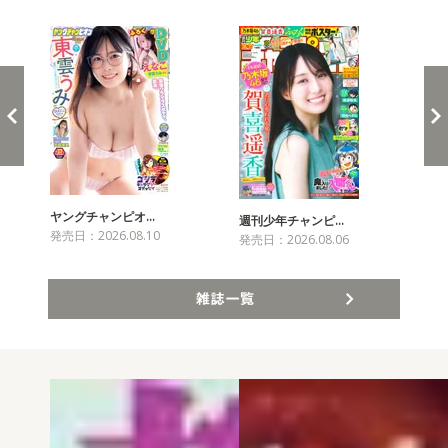
新発売！雑誌&コミックス
ヤングチャンピオ…
チャ
週刊少年チャンピ…
発売日：2026.08.10
発売
発売日：2026.08.06
雑誌一覧