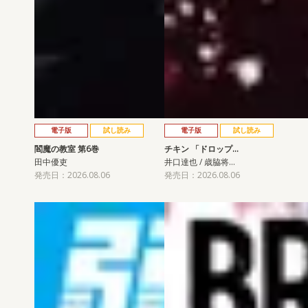
電子版
試し読み
電子版
試し読み
閻魔の教室 第6巻
チキン 「ドロップ…
田中優吏
井口達也 / 歳脇将…
発売日：2026.08.06
発売日：2026.08.06