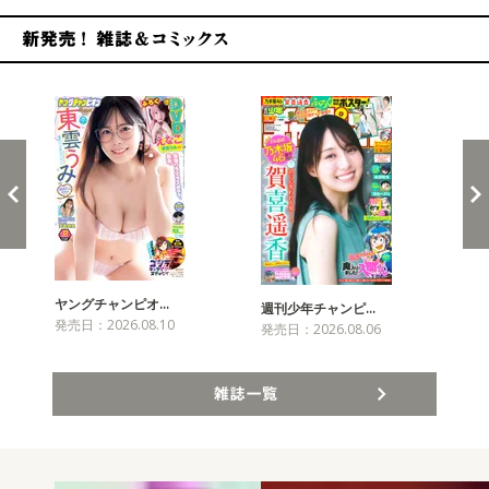
新発売！雑誌&コミックス
ヤングチャンピオ…
チャ
週刊少年チャンピ…
発売日：2026.08.10
発売
発売日：2026.08.06
雑誌一覧