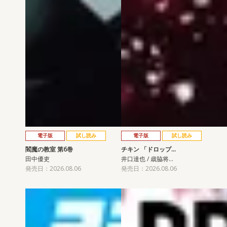
電子版
試し読み
電子版
試し読み
閻魔の教室 第6巻
チキン 「ドロップ…
田中優吏
井口達也 / 歳脇将…
発売日：2026.08.06
発売日：2026.08.06