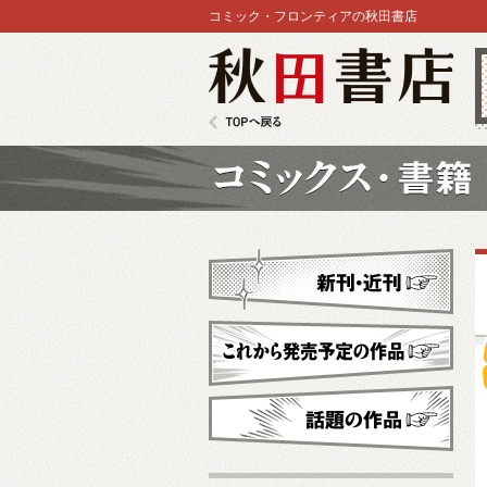
コミック・フロンティアの秋田書店
秋田書店
TOPへ戻る
コミックス
新刊・近刊
これから発売予定
話題の作品