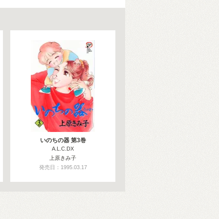
いのちの器 第3巻
A.L.C.DX
上原きみ子
発売日：1995.03.17