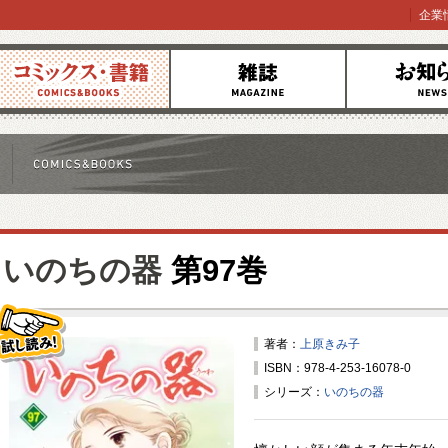
企業
コミックス
雑誌
お知らせ
いのちの器
第97巻
著者：
上原きみ子
ISBN：978-4-253-16078-0
試し読み！
シリーズ：
いのちの器