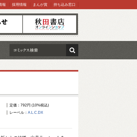
情報
採用情報
まんが賞
持ち込み窓口
オンラインショップ
検索
定価：792円 (10%税込)
レーベル：
A.L.C.DX