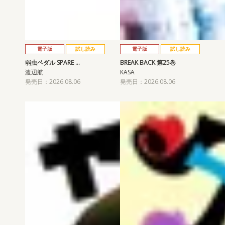
電子版
試し読み
電子版
試し読み
弱虫ペダル SPARE …
BREAK BACK 第25巻
渡辺航
KASA
発売日：2026.08.06
発売日：2026.08.06