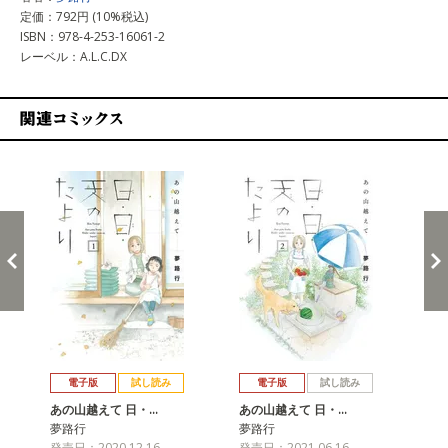
定価：792円 (10%税込)
ISBN：978-4-253-16061-2
レーベル：A.L.C.DX
関連コミックス
戻る
進む
電子版
試し読み
電子版
試し読み
あの山越えて 日・…
あの山越えて 日・…
あ
夢路行
夢路行
夢
発売日：2020.12.16
発売日：2021.06.16
発売