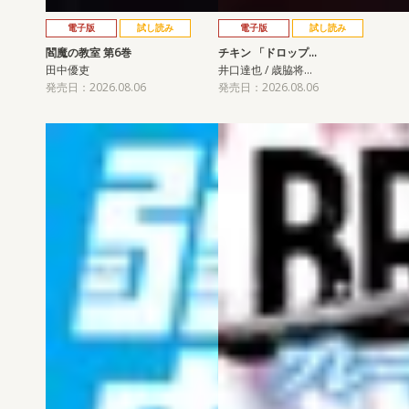
電子版
試し読み
電子版
試し読み
閻魔の教室 第6巻
チキン 「ドロップ…
田中優吏
井口達也 / 歳脇将…
発売日：2026.08.06
発売日：2026.08.06