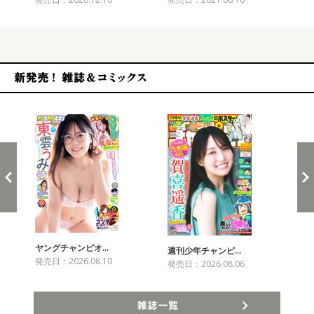
新発売！雑誌&コミックス
ヤングチャンピオ…
チャ
週刊少年チャンピ…
発売日：2026.08.10
発売
発売日：2026.08.06