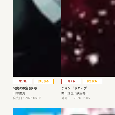
電子版
試し読み
電子版
試し読み
閻魔の教室 第6巻
チキン 「ドロップ…
田中優吏
井口達也 / 歳脇将…
発売日：2026.08.06
発売日：2026.08.06