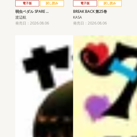
電子版
試し読み
電子版
試し読み
弱虫ペダル SPARE …
BREAK BACK 第25巻
渡辺航
KASA
発売日：2026.08.06
発売日：2026.08.06