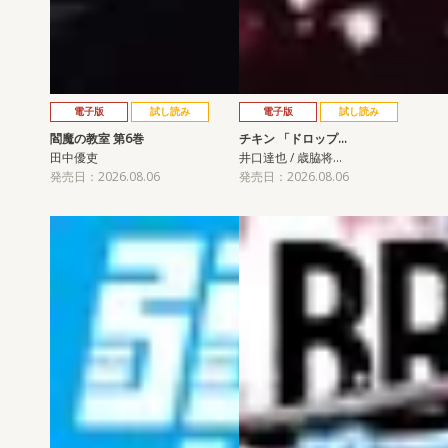
電子版
試し読み
電子版
試し読み
閻魔の教室 第6巻
チキン 「ドロップ…
田中優吏
井口達也 / 歳脇将…
発売日：2026.08.06
発売日：2026.08.06