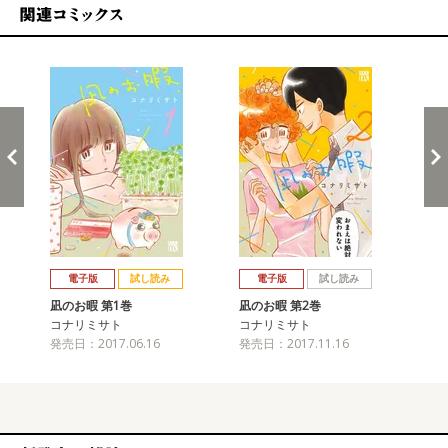
関連コミックス
戻る
進む
電子版
試し読み
電子版
試し読み
凪のお暇 第1巻
凪のお暇 第2巻
凪
コナリミサト
コナリミサト
コ
発売日：2017.06.16
発売日：2017.11.16
発売