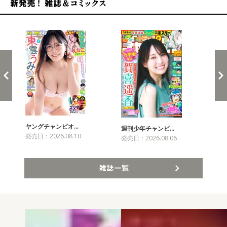
新発売！雑誌&コミックス
ヤングチャンピオ…
チャ
週刊少年チャンピ…
発売日：2026.08.10
発売
発売日：2026.08.06
雑誌一覧