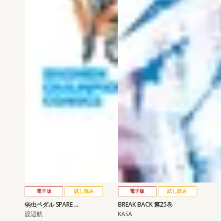
電子版
試し読み
電子版
試し読み
弱虫ペダル SPARE …
BREAK BACK 第25巻
渡辺航
KASA