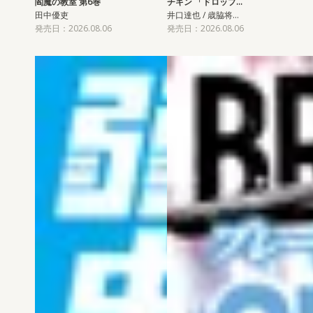
閻魔の教室 第6巻
チキン 「ドロップ…
田中優吏
井口達也 / 歳脇将…
発売日：2026.08.06
発売日：2026.08.06