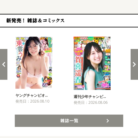
新発売！雑誌&コミックス
ヤングチャンピオ…
チャ
週刊少年チャンピ…
発売日：2026.08.10
発売
発売日：2026.08.06
雑誌一覧