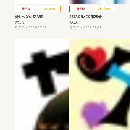
電子版
試し読み
電子版
試し読み
弱虫ペダル SPARE …
BREAK BACK 第25巻
渡辺航
KASA
発売日：2026.08.06
発売日：2026.08.06