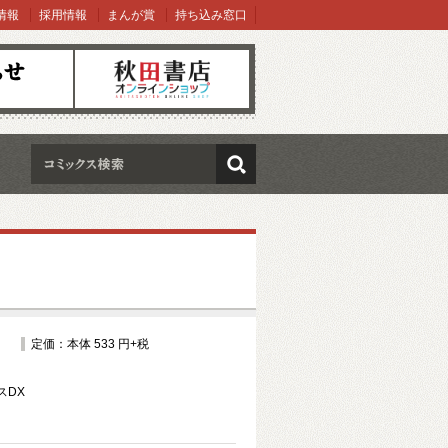
情報
採用情報
まんが賞
持ち込み窓口
オンラインショップ
検索
定価：本体 533 円+税
スDX