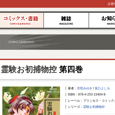
企業
コミックス
雑誌
お知らせ
霊験お初捕物控
第四巻
著者：
宮部みゆき
/
坂口よしを
ISBN：978-4-253-15404-8
レーベル：プリンセス・コミック
シリーズ：
霊験お初捕物控