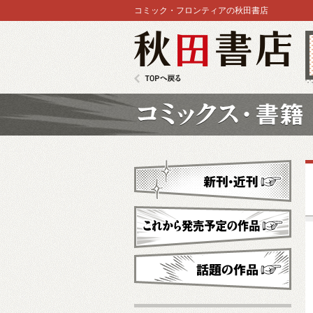
コミック・フロンティアの秋田書店
秋田書店
TOPへ戻る
コミックス
新刊・近刊
これから発売予定
話題の作品