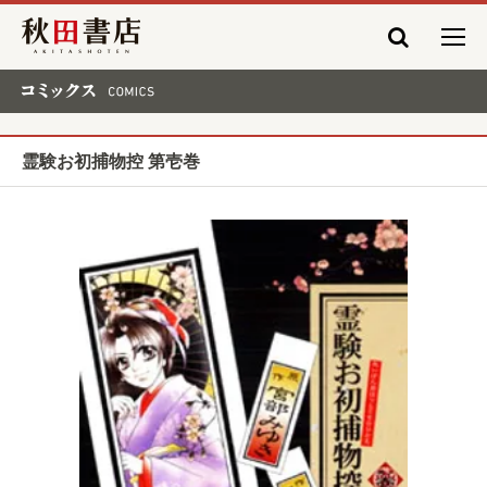
秋田書店
コミックス COMICS
霊験お初捕物控 第壱巻