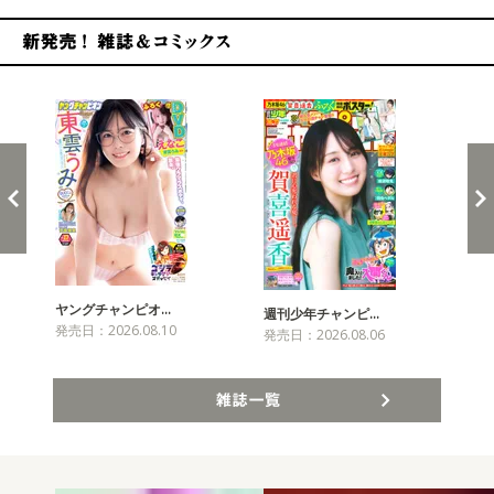
新発売！雑誌&コミックス
ヤングチャンピオ…
チャ
週刊少年チャンピ…
発売日：2026.08.10
発売
発売日：2026.08.06
雑誌一覧