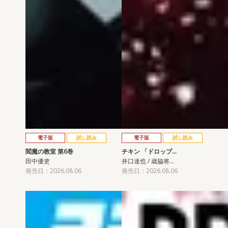
電子版
試し読み
電子版
試し読み
閻魔の教室 第6巻
チキン 「ドロップ…
田中優吏
井口達也 / 歳脇将…
発売日：2026.08.06
発売日：2026.08.06