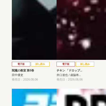
電子版
試し読み
電子版
試し読み
閻魔の教室 第6巻
チキン 「ドロップ…
田中優吏
井口達也 / 歳脇将…
発売日：2026.08.06
発売日：2026.08.06