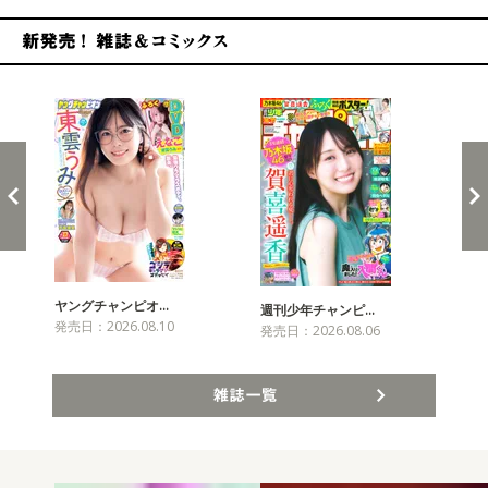
新発売！雑誌&コミックス
ヤングチャンピオ…
チャ
週刊少年チャンピ…
発売日：2026.08.10
発売
発売日：2026.08.06
雑誌一覧