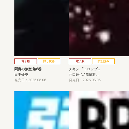
電子版
試し読み
電子版
試し読み
閻魔の教室 第6巻
チキン 「ドロップ…
田中優吏
井口達也 / 歳脇将…
発売日：2026.08.06
発売日：2026.08.06