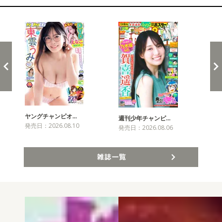
新発売！雑誌&コミックス
ヤングチャンピオ…
チャ
週刊少年チャンピ…
発売日：2026.08.10
発売
発売日：2026.08.06
雑誌一覧