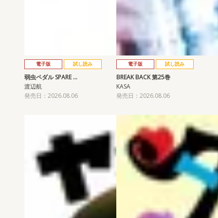
電子版
試し読み
電子版
試し読み
弱虫ペダル SPARE …
BREAK BACK 第25巻
渡辺航
KASA
発売日：2026.08.06
発売日：2026.08.06